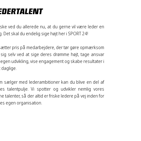
EDERTALENT
ske ved du allerede nu, at du gerne vil være leder en
. Det skal du endelig sige højt her i SPORT 24!
 sætter pris på medarbejdere, der tør gøre opmærksom
 sig selv ved at sige deres drømme højt, tage ansvar
 egen udvikling, vise engagement og skabe resultater i
 daglige.
m sælger med lederambitioner kan du blive en del af
res talentpulje. Vi spotter og udvikler nemlig vores
e talenter, så der altid er friske ledere på vej inden for
res egen organisation.