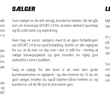
SÆLGER
L
ik 
Som sælger er du det ansigt, kunderne møder, når de går 
Må
om 
ind i en knivskarp SPORT 24 for at købe lækkert sportstøj 
dag
nom 
og få solid viden og vejledning. 
 vi 
Vi
Hver dag er vores sælgere med til at gøre fortællingen 
på
om SPORT 24 til en god fortælling. Derfor er det vigtigste 
for
for os, at du kan se dig selv i det, vi står for - nemlig at 
in 
det
sælge bevægeglæde og give kunden en rigtig god 
24-
oplevelse i vores butikker. 
es 
So
ude 
vo
Salg er vigtigt, for det lever vi af, men den gode 
kundeoplevelse er vigtigere - og den leverer du. Er du en 
egn
god sælger, knytter du også stærke bånd mellem os og 
vo
de 
kunderne, så de får lyst til at komme igen. 
op 
RT 