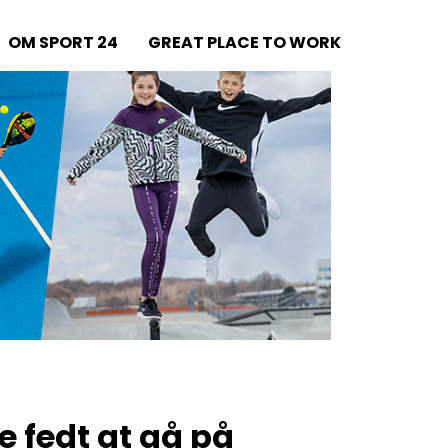
OM SPORT 24
GREAT PLACE TO WORK
e fedt at gå på