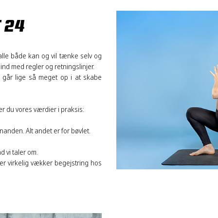
T 24
t alle både kan og vil tænke selv og
ind med regler og retningslinjer.
i går lige så meget op i at skabe
r du vores værdier i praksis:
anden. Alt andet er for bøvlet.
d vi taler om.
der virkelig vækker begejstring hos