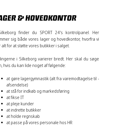
AGER & HOVEDKONTOR
Silkeborg finder du SPORT 24's kontrolpanel. Her
mmer sig både vores lager og hovedkontor, hvorfra vi
 alt for at støtte vores butikker i salget.
llingerne i Silkeborg varierer bredt. Her skal du søge
, hvis du kan lide noget af følgende:
at gøre lagergymnastik (alt fra varemodtagelse til -
afsendelse)
at stå for indkøb og markedsføring
at fikse IT
at pleje kunder
at indrette butikker
at holde regnskab
at passe på vores personale hos HR