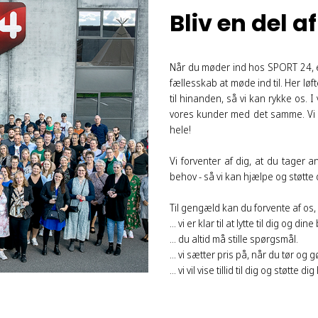
Bliv en del a
Når du møder ind hos SPORT 24, er
fællesskab at møde ind til. Her løf
til hinanden, så vi kan rykke os. 
vores kunder med det samme. Vi k
hele!
Vi forventer af dig, at du tager
behov - så vi kan hjælpe og støtte 
Til gengæld kan du forvente af os,
... vi er klar til at lytte til dig og din
... du altid må stille spørgsmål.
... vi sætter pris på, når du tør og 
... vi vil vise tillid til dig og støtte 