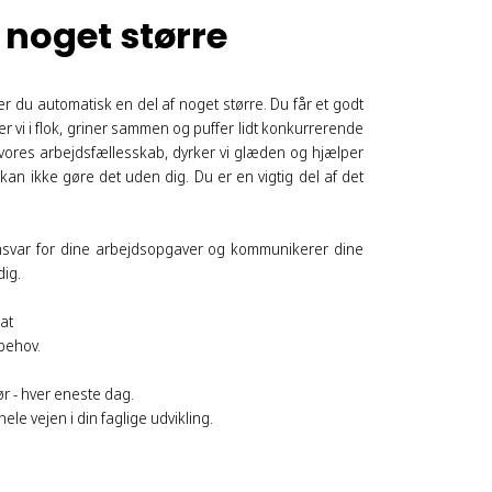
f noget større
 du automatisk en del af noget større. Du får et godt
ter vi i flok, griner sammen og puffer lidt konkurrerende
I vores arbejdsfællesskab, dyrker vi glæden og hjælper
an ikke gøre det uden dig. Du er en vigtig del af det
 ansvar for dine arbejdsopgaver og kommunikerer dine
dig.
 at
e behov.
gør - hver eneste dag.
dig hele vejen i din faglige udvikling.