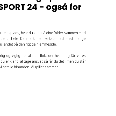
SPORT 24 - også for
g arbejdsplads, hvor du kan slå dine folder sammen med
de til hele Danmark i en virksomhed med mange
 du landet på den rigtige hjemmeside.
ig og vigtig del af den flok, der hver dag får vores
 du er klar til at tage ansvar, så får du det - men du står
vi nemlig hinanden. Vi spiller sammen!