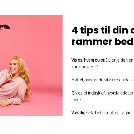
4 tips til di
rammer beds
Vis os, hvem du er.
Du er jo den ene
kan undvære?
Fortæl
, hvorfor du vil være en del
Giv os et indtryk af,
hvordan det er 
med?
Vær dig selv
. Det er nok det vigtigs