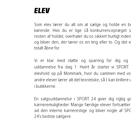
ELEV
Som elev lærer du alt om at sælge og holde en but
kørende. Hvis du er lige så konkurrencepræget s
resten af holdet, overhaler du os sikkert hurtigt inde
og bliver den, der lærer os en ting eller to. Og det er
totalt åbne for. 
Vi er klar med støtte og sparring for dig og d
uddannelse fra dag 1. 
Hvert år starter vi SPORT 
elevhold op på Mommark, hvor du sammen med vor
andre elever lærer alt det teoretiske, så I kan brillere 
i butikkerne.
En salgsuddannelse i SPORT 24 giver dig rigtig go
karrieremuligheder. Mange færdige elever fortsætter 
ad den interne karrierestige og bliver nogle af SPO
24’s bedste sælgere. 