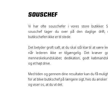
SOUSCHEF
Vi har ofte souschefer i vores store butikker. S
souschef tager du over på den daglige drift, 
butikschefen ikke er til stede.
Det betyder groft saft, at du skal stå klar til at være le
når lederen ikke er tilgængelig. Det kræver g
menneskekundskaber, dedikation, godt købmands
og et højt drive.
Med tiden og gennem dine resultater kan du få mulig
for at blive butikschef på længere sigt, hvis du ønsker
og viser os, at du vil det.