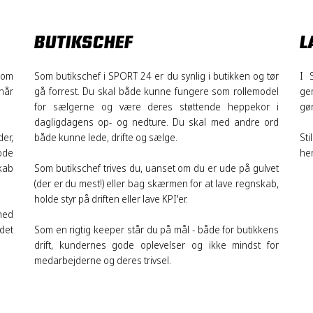
BUTIKSCHEF
L
om
Som butikschef i SPORT 24 er du synlig i butikken og tør
I 
når
gå forrest. Du skal både kunne fungere som rollemodel
ge
for sælgerne og være deres støttende heppekor i
gør
dagligdagens op- og nedture. Du skal med andre ord
der,
både kunne lede, drifte og sælge.
Sti
ode
hen
kab
Som butikschef trives du, uanset om du er ude på gulvet
(der er du mest!) eller bag skærmen for at lave regnskab,
holde styr på driften eller lave KPI'er.
hed
 det
Som en rigtig keeper står du på mål - både for butikkens
drift, kundernes gode oplevelser og ikke mindst for
medarbejderne og deres trivsel.